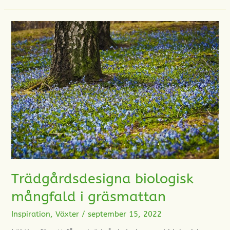
Trädgårdsdesigna
biologisk
mångfald
i
gräsmattan
Trädgårdsdesigna biologisk
mångfald i gräsmattan
Inspiration
,
Växter
/
september 15, 2022