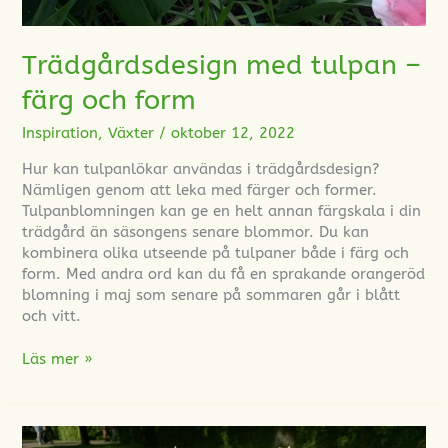
Trädgårdsdesign med tulpan –
färg och form
Inspiration
,
Växter
/
oktober 12, 2022
Hur kan tulpanlökar användas i trädgårdsdesign?
Nämligen genom att leka med färger och former.
Tulpanblomningen kan ge en helt annan färgskala i din
trädgård än säsongens senare blommor. Du kan
kombinera olika utseende på tulpaner både i färg och
form. Med andra ord kan du få en sprakande orangeröd
blomning i maj som senare på sommaren går i blått
och vitt.
Läs mer »
Trädgårdsplanering