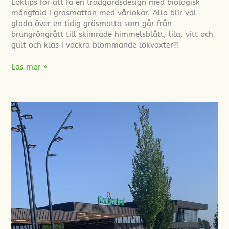
Löktips för att få en trädgårdsdesign med biologisk
mångfald i gräsmattan med vårlökar. Alla blir väl
glada över en tidig gräsmatta som går från
brungröngrått till skimrade himmelsblått, lila, vitt och
gult och kläs i vackra blommande lökväxter?!
Läs mer »
Inspiration
kring
växtförslag
och
lökplanteringar
på
Keukenhof