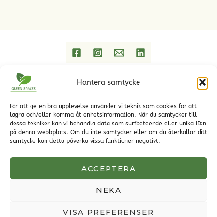
Hantera samtycke
Hem
Trädgårdstjänster
Referenser
För att ge en bra upplevelse använder vi teknik som cookies för att
lagra och/eller komma åt enhetsinformation. När du samtycker till
Trädgårdsblogg Green Spaces
dessa tekniker kan vi behandla data som surfbeteende eller unika ID:n
Kontakt
på denna webbplats. Om du inte samtycker eller om du återkallar ditt
Om Green Spaces
samtycke kan detta påverka vissa funktioner negativt.
Green Spaces designar och projekterar privata och
offentliga miljöer
ACCEPTERA
NEKA
Copyright © 2026 Green Spaces | Powered by Green Spaces
VISA PREFERENSER