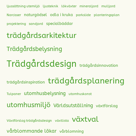
ljussättning utemiljö
ljusteknik
lökväxter
mineraljord
mulljord
naturgödsel
odla i kruka
Narcisser
parkslide
planteringsplan
specialbäddar
projektering
sandjord
trädgårdsarkitektur
Trädgårdsbelysning
Trädgårdsdesign
trädgårdsinnovation
trädgårdsplanering
trädgårdsinspiration
utomhusbelysning
Tulpaner
utomhuskonst
utomhusmiljö
Världsutställning
växtförslag
växtval
Växtförslag trädgårdsdesign
växtlista
vårblommande lökar
vårblomning