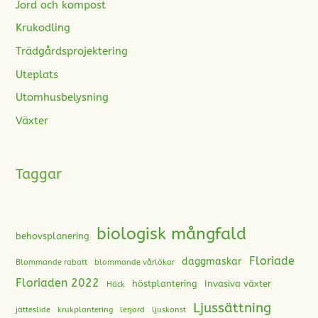
Jord och kompost
Krukodling
Trädgårdsprojektering
Uteplats
Utomhusbelysning
Växter
Taggar
biologisk mångfald
behovsplanering
Floriade
daggmaskar
Blommande rabatt
blommande vårlökar
Floriaden 2022
höstplantering
Invasiva växter
Häck
Ljussättning
jätteslide
krukplantering
lerjord
ljuskonst