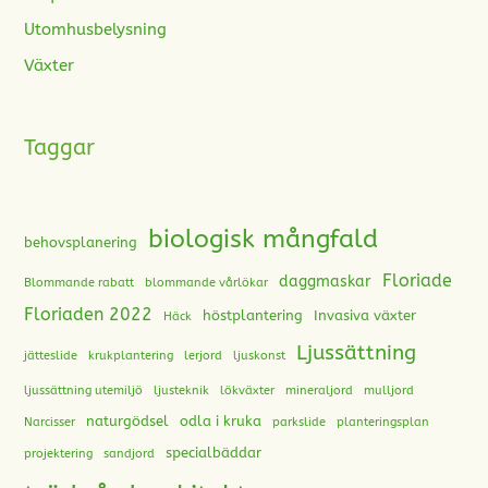
Utomhusbelysning
Växter
Taggar
biologisk mångfald
behovsplanering
Floriade
daggmaskar
Blommande rabatt
blommande vårlökar
Floriaden 2022
höstplantering
Invasiva växter
Häck
Ljussättning
jätteslide
krukplantering
lerjord
ljuskonst
ljussättning utemiljö
ljusteknik
lökväxter
mineraljord
mulljord
naturgödsel
odla i kruka
Narcisser
parkslide
planteringsplan
specialbäddar
projektering
sandjord