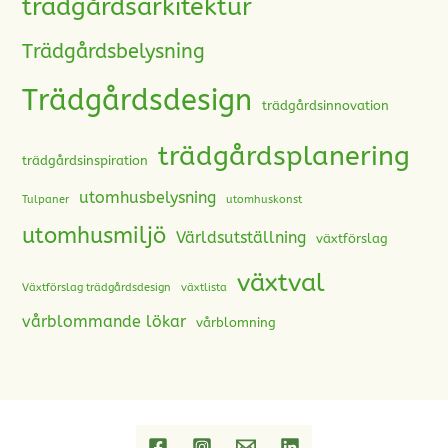
trädgårdsarkitektur
Trädgårdsbelysning
Trädgårdsdesign
trädgårdsinnovation
trädgårdsplanering
trädgårdsinspiration
utomhusbelysning
Tulpaner
utomhuskonst
utomhusmiljö
Världsutställning
växtförslag
växtval
Växtförslag trädgårdsdesign
växtlista
vårblommande lökar
vårblomning