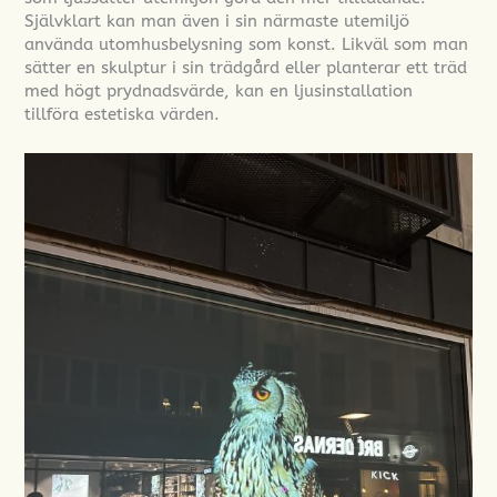
Självklart kan man även i sin närmaste utemiljö
använda utomhusbelysning som konst. Likväl som man
sätter en skulptur i sin trädgård eller planterar ett träd
med högt prydnadsvärde, kan en ljusinstallation
tillföra estetiska värden.