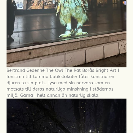
Bertrand Gedenne The Owl The Rat Borås Bright Art I
fönstren till tomma butikslokaler låter konstnären
djuren ta sin plats, lysa med sin närvaro som en
motsats till deras naturliga minskning i städernas
miljö. Gärna i helt annan än naturlig skala.