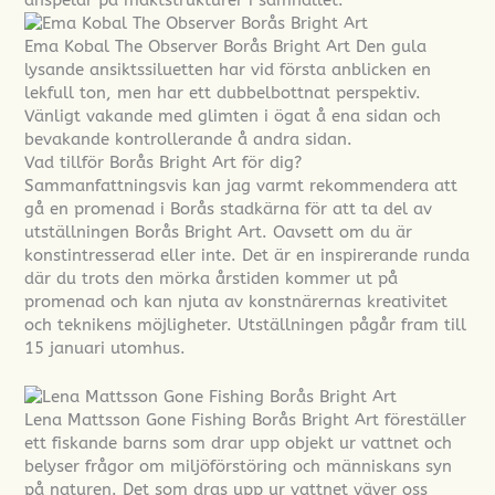
anspelar på maktstrukturer i samhället.
Ema Kobal The Observer Borås Bright Art Den gula
lysande ansiktssiluetten har vid första anblicken en
lekfull ton, men har ett dubbelbottnat perspektiv.
Vänligt vakande med glimten i ögat å ena sidan och
bevakande kontrollerande å andra sidan.
Vad tillför Borås Bright Art för dig?
Sammanfattningsvis kan jag varmt rekommendera att
gå en promenad i Borås stadkärna för att ta del av
utställningen Borås Bright Art. Oavsett om du är
konstintresserad eller inte. Det är en inspirerande runda
där du trots den mörka årstiden kommer ut på
promenad och kan njuta av konstnärernas kreativitet
och teknikens möjligheter. Utställningen pågår fram till
15 januari utomhus.
Lena Mattsson Gone Fishing Borås Bright Art föreställer
ett fiskande barns som drar upp objekt ur vattnet och
belyser frågor om miljöförstöring och människans syn
på naturen. Det som dras upp ur vattnet väver oss