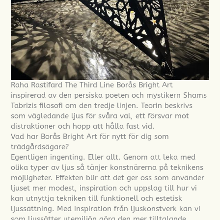
Raha Rastifard The Third Line Borås Bright Art
inspirerad av den persiska poeten och mystikern Shams
Tabrizis filosofi om den tredje linjen. Teorin beskrivs
som vägledande ljus för svåra val, ett försvar mot
distraktioner och hopp att hålla fast vid.
Vad har Borås Bright Art för nytt för dig som
trädgårdsägare?
Egentligen ingenting. Eller allt. Genom att leka med
olika typer av ljus så tänjer konstnärerna på teknikens
möjligheter. Effekten blir att det ger oss som använder
ljuset mer modest, inspiration och uppslag till hur vi
kan utnyttja tekniken till funktionell och estetisk
ljussättning. Med inspiration från ljuskonstverk kan vi
som ljussätter utemiljön göra den mer tilltalande.