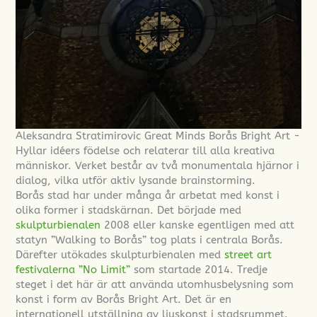
Aleksandra Stratimirovic Great Minds Borås Bright Art -
Hyllar idéers födelse och relaterar till alla kreativa
människor. Verket består av två monumentala hjärnor i
dialog, vilka utför aktiv lysande brainstorming.
Borås stad har under många år arbetat med konst i
olika former i stadskärnan. Det började med
skulpturbienalen
2008 eller kanske egentligen med att
statyn ”Walking to Borås” tog plats i centrala Borås.
Därefter utökades skulpturbienalen med
street art
festivalerna ”No Limit”
som startade 2014. Tredje
steget i det här är att använda utomhusbelysning som
konst i form av Borås Bright Art. Det är en
internationell utställning av ljuskonst i stadsrummet.