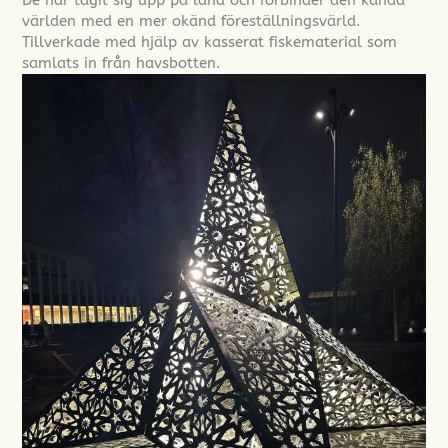
De har tagit sig upp på land och förbinder den kända
världen med en mer okänd föreställningsvärld.
Tillverkade med hjälp av kasserat fiskematerial som
samlats in från havsbotten.