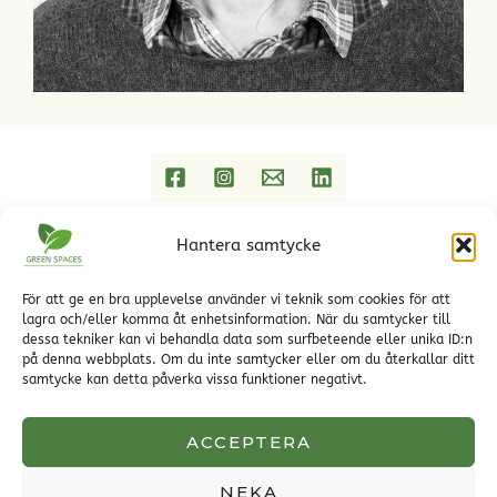
Hantera samtycke
Hem
Trädgårdstjänster
Referenser
För att ge en bra upplevelse använder vi teknik som cookies för att
lagra och/eller komma åt enhetsinformation. När du samtycker till
Trädgårdsblogg Green Spaces
dessa tekniker kan vi behandla data som surfbeteende eller unika ID:n
Kontakt
på denna webbplats. Om du inte samtycker eller om du återkallar ditt
Om Green Spaces
samtycke kan detta påverka vissa funktioner negativt.
Green Spaces designar och projekterar privata och
offentliga miljöer
ACCEPTERA
NEKA