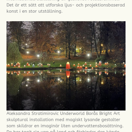
Det är ett sätt att utforska ljus- och projektionsbaserad
konst i en stor utställning.
Aleksandra Stratimirovic Underworld Borås Bright Art
skulptural installation med magiskt lysande gestalter
som skildrar en imaginär liten undervattensbosättning.