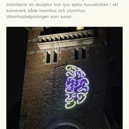
installerar en skulptur kan ljus spela huvudrollen i ett
konstverk både inomhus och utomhus.
Utomhusbelysningen som konst.