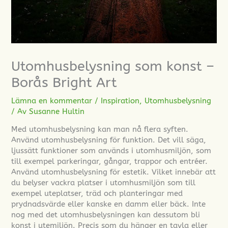
Utomhusbelysning som konst –
Borås Bright Art
Lämna en kommentar
/
Inspiration
,
Utomhusbelysning
/ Av
Susanne Hultin
Med utomhusbelysning kan man nå flera syften.
Använd utomhusbelysning för funktion. Det vill säga,
ljussätt funktioner som används i utomhusmiljön, som
till exempel parkeringar, gångar, trappor och entréer.
Använd utomhusbelysning för estetik. Vilket innebär att
du belyser vackra platser i utomhusmiljön som till
exempel uteplatser, träd och planteringar med
prydnadsvärde eller kanske en damm eller bäck. Inte
nog med det utomhusbelysningen kan dessutom bli
konst i utemiljön. Precis som du hänger en tavla eller