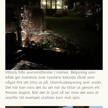
Utblick från sovrumsfönster i mörker. Belysning som
både ger överblick över tomtens baksida såväl som
något fint att titta ut på. Utomhusbelysning som utsikt.
Det här kan vara det du ser när du tittar ut genom ett
fönster dagtid. När det är ljust så ser man det som är
utanför till exempel utsikten bort mot sjön.