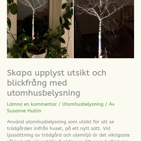
Skapa upplyst utsikt och
blickfrång med
utomhusbelysning
Lämna en kommentar
/
Utomhusbelysning
/ Av
Susanne Hultin
Använd utomhusbelysning som utsikt för att se
trädgården inifrån huset, på ett nytt sätt. Vid
ljussättning av trädgård och utemiljö är det viktigaste