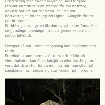
Hästkastanj med färgad belysning. Med färgade
utomhusarmaturer kan ett träd får röd höstfärg
oavsett om det har det naturligt. Den här
hästkastanjen fotade jag vid Lights i Alingsås för ett
par år sedan.
Ett blått ljus kan ge en illusion av kyla eller frost. Med
en ljusslinga upphängd i trädets grenar skapar du i
stället julkänsla.
Exempel på hur utomhusbelysning kan användas som
utsikt
Ett växthus som normalt är tomt och mörkt på
vinterhalvåret kan få en julstjärna eller ljusslinga och
vara det sista eller första man ser när man sitter på
sängkanten och lägger sig eller vaknar på morgonen.