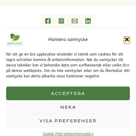
Hantera samtycke
Hem
Trädgårdstjänster
Referenser
För att ge en bra upplevelse använder vi teknik som cookies för att
lagra och/eller komma åt enhetsinformation. När du samtycker till
Trädgårdsblogg Green Spaces
dessa tekniker kan vi behandla data som surfbeteende eller unika ID:n
Kontakt
på denna webbplats. Om du inte samtycker eller om du återkallar ditt
Om Green Spaces
samtycke kan detta påverka vissa funktioner negativt.
Green Spaces designar och projekterar privata och
offentliga miljöer
ACCEPTERA
NEKA
Copyright © 2026 Green Spaces | Powered by Green Spaces
VISA PREFERENSER
Cookie Policy
Integritetspolicy