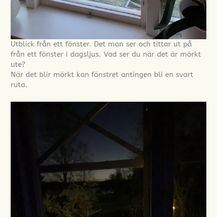
Utblick från ett fönster. Det man ser och tittar ut på
från ett fönster i dagsljus. Vad ser du när det är mörkt
ute?
När det blir mörkt kan fönstret antingen bli en svart
ruta.