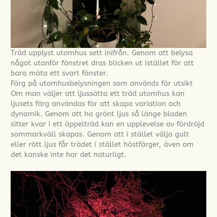
Träd upplyst utomhus sett inifrån. Genom att belysa
något utanför fönstret dras blicken ut istället för att
bara möta ett svart fönster.
Färg på utomhusbelysningen som används för utsikt
Om man väljer att ljussätta ett träd utomhus kan
ljusets färg användas för att skapa variation och
dynamik. Genom att ha grönt ljus så länge bladen
sitter kvar i ett äppelträd kan en upplevelse av fördröjd
sommarkväll skapas. Genom att i stället välja gult
eller rött ljus får trädet i stället höstfärger, även om
det kanske inte har det naturligt.