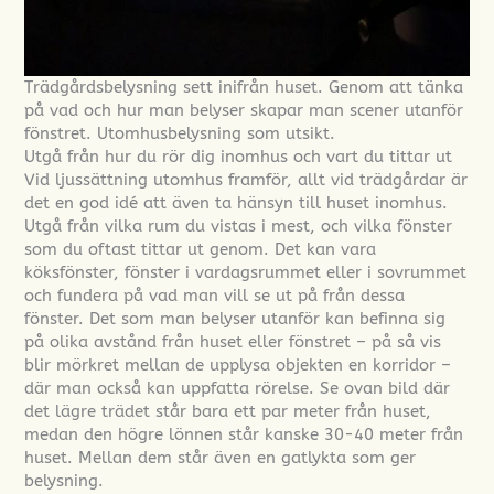
Trädgårdsbelysning sett inifrån huset. Genom att tänka
på vad och hur man belyser skapar man scener utanför
fönstret. Utomhusbelysning som utsikt.
Utgå från hur du rör dig inomhus och vart du tittar ut
Vid ljussättning utomhus framför, allt vid trädgårdar är
det en god idé att även ta hänsyn till huset inomhus.
Utgå från vilka rum du vistas i mest, och vilka fönster
som du oftast tittar ut genom. Det kan vara
köksfönster, fönster i vardagsrummet eller i sovrummet
och fundera på vad man vill se ut på från dessa
fönster. Det som man belyser utanför kan befinna sig
på olika avstånd från huset eller fönstret – på så vis
blir mörkret mellan de upplysa objekten en korridor –
där man också kan uppfatta rörelse. Se ovan bild där
det lägre trädet står bara ett par meter från huset,
medan den högre lönnen står kanske 30-40 meter från
huset. Mellan dem står även en gatlykta som ger
belysning.