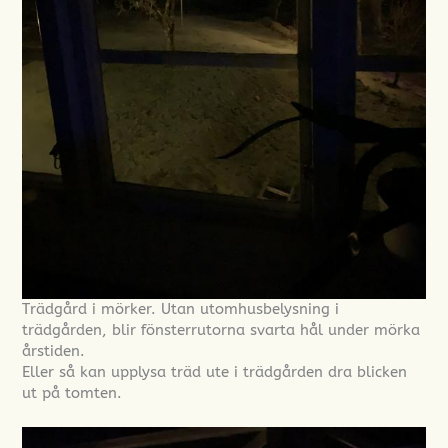
Trädgård i mörker. Utan utomhusbelysning i
trädgården, blir fönsterrutorna svarta hål under mörka
årstiden.
Eller så kan upplysa träd ute i trädgården dra blicken
ut på tomten.