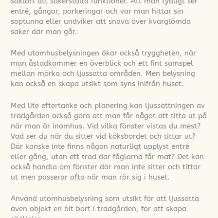
såklart att säkerställa funktioner. Att man tydligt ser
entré, gångar, parkeringar och var man hittar sin
soptunna eller undviker att snava över kvarglömda
saker där man går.
Med utomhusbelysningen ökar också tryggheten, när
man åstadkommer en överblick och ett fint samspel
mellan mörka och ljussatta områden. Men belysning
kan också en skapa utsikt som syns inifrån huset.
Med lite eftertanke och planering kan ljussättningen av
trädgården också göra att man får något att titta ut på
när man är inomhus. Vid vilka fönster vistas du mest?
Vad ser du när du sitter vid köksbordet och tittar ut?
Där kanske inte finns någon naturligt upplyst entré
eller gång, utan ett träd där fåglarna får mat? Det kan
också handla om fönster där man inte sitter och tittar
ut men passerar ofta när man rör sig i huset.
Använd utomhusbelysning som utsikt för att ljussätta
även objekt en bit bort i trädgården, för att skapa