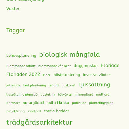
Växter
Taggar
biologisk mångfald
behovsplanering
Floriade
daggmaskar
Blommande rabatt
blommande vårlökar
Floriaden 2022
höstplantering
Invasiva växter
Häck
Ljussättning
jätteslide
krukplantering
lerjord
ljuskonst
ljussättning utemiljö
ljusteknik
lökväxter
mineraljord
mulljord
naturgödsel
odla i kruka
Narcisser
parkslide
planteringsplan
specialbäddar
projektering
sandjord
trädgårdsarkitektur