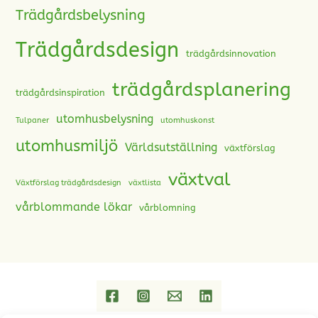
Trädgårdsbelysning
Trädgårdsdesign
trädgårdsinnovation
trädgårdsplanering
trädgårdsinspiration
utomhusbelysning
Tulpaner
utomhuskonst
utomhusmiljö
Världsutställning
växtförslag
växtval
Växtförslag trädgårdsdesign
växtlista
vårblommande lökar
vårblomning