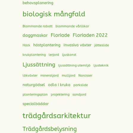
behovsplanering
biologisk mångfald
Blommande rabatt
blommande vårlökar
Floriade
Floriaden 2022
daggmaskar
höstplantering
Invasiva växter
Häck
jätteslide
krukplantering
lerjord
ljuskonst
Ljussättning
ljussättning utemiljö
ljusteknik
lökväxter
mineraljord
mulljord
Narcisser
naturgödsel
odla i kruka
parkslide
planteringsplan
projektering
sandjord
specialbäddar
trädgårdsarkitektur
Trädgårdsbelysning