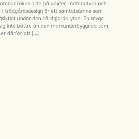
hamnar fokus ofta på växter, materialval och
i trädgårdsdesign är ett samtalsämne som
siktigt under den hårdgjorda ytan. En snygg
r sig inte bättre än den markunderbyggnad som
er därför att […]