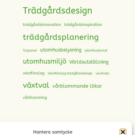
Trädgårdsdesign
trädgårdsinnovation
trädgårdsinspiration
trädgårdsplanering
utomhusbelysning
Tulpaner
utomhuskonst
utomhusmiljö
Världsutställning
växtförslag
Växtförslag trädgårdsdesign
växtlista
växtval
vårblommande lökar
vårblomning
Hantera samtycke